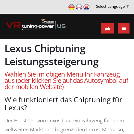
Select Language
▼
Lexus Chiptuning
Leistungssteigerung
Wählen Sie im obigen Menü Ihr Fahrzeug
aus (oder klicken Sie auf das Autosymbol auf
der mobilen Website)
Wie funktioniert das Chiptuning für
Lexus?
Der Hersteller von Lexus baut ein Fahrzeug für einen
weltweiten Markt und begrenzt den Lexus -Motor so,