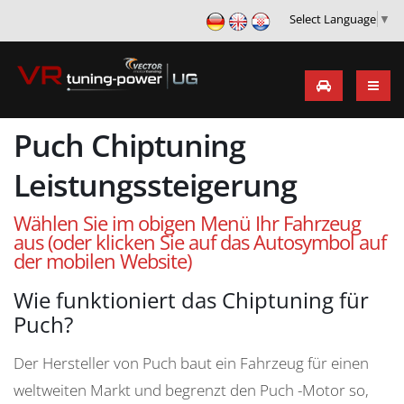
Select Language
▼
Puch Chiptuning
Leistungssteigerung
Wählen Sie im obigen Menü Ihr Fahrzeug
aus (oder klicken Sie auf das Autosymbol auf
der mobilen Website)
Wie funktioniert das Chiptuning für
Puch?
Der Hersteller von Puch baut ein Fahrzeug für einen
weltweiten Markt und begrenzt den Puch -Motor so,