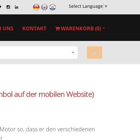
Select Language
▼
R UNS
KONTAKT
WARENKORB (0)
mbol auf der mobilen Website)
-Motor so, dass er den verschiedenen
t.