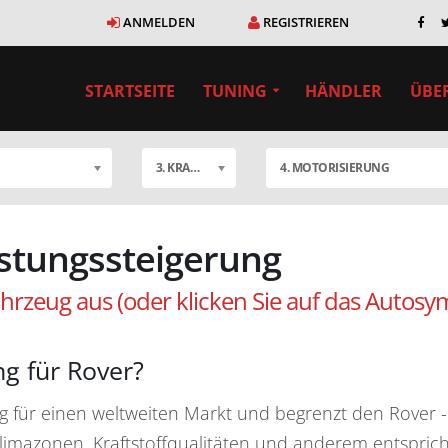
ANMELDEN
REGISTRIEREN
STARTSEITE
TUNING
HÄNDLER
ÜBE
3. KRAFTSTOFF
4. MOTORISIERUNG
istungssteigerung
hrzeug aus (oder klicken Sie auf das Autosy
ng für Rover?
ug für einen weltweiten Markt und begrenzt den Rover 
Klimazonen, Kraftstoffqualitäten und anderem entsprich