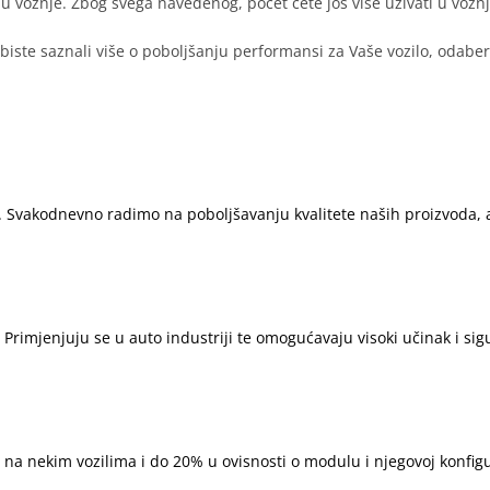
u vožnje. Zbog svega navedenog, počet ćete još više uživati u vož
biste saznali više o poboljšanju performansi za Vaše vozilo, odabe
. Svakodnevno radimo na poboljšavanju kvalitete naših proizvoda, 
 Primjenjuju se u auto industriji te omogućavaju visoki učinak i si
na nekim vozilima i do 20% u ovisnosti o modulu i njegovoj konfigur