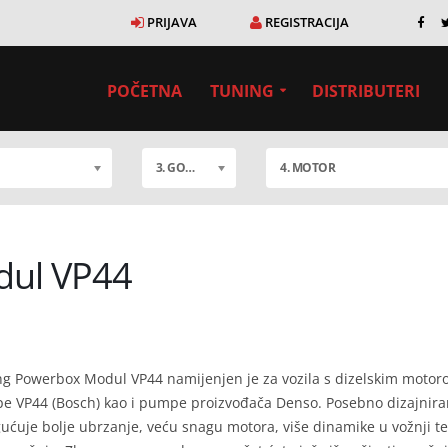
PRIJAVA
REGISTRACIJA
POČETNA
TUNING
DISTRIBUTERI
3. GORIVO
4. MOTOR
dul VP44
g Powerbox Modul VP44 namijenjen je za vozila s dizelskim motoro
 VP44 (Bosch) kao i pumpe proizvođača Denso. Posebno dizajnira
ćuje bolje ubrzanje, veću snagu motora, više dinamike u vožnji te