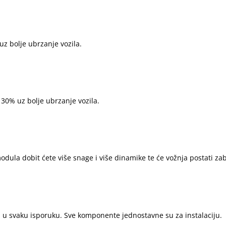
z bolje ubrzanje vozila.
0% uz bolje ubrzanje vozila.
la dobit ćete više snage i više dinamike te će vožnja postati zab
u u svaku isporuku. Sve komponente jednostavne su za instalaciju
.