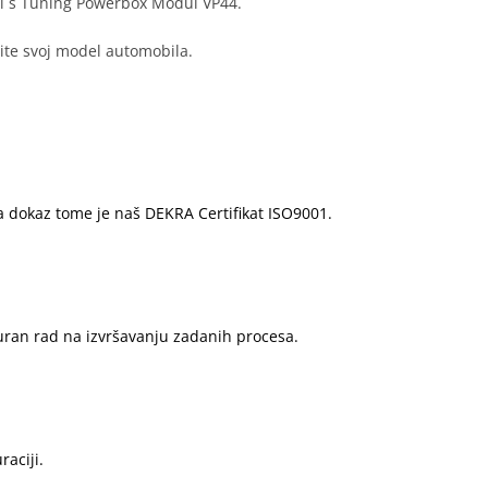
nji s Tuning Powerbox Modul VP44.
rite svoj model automobila.
a dokaz tome je naš DEKRA Certifikat ISO9001.
guran rad na izvršavanju zadanih procesa.
aciji.