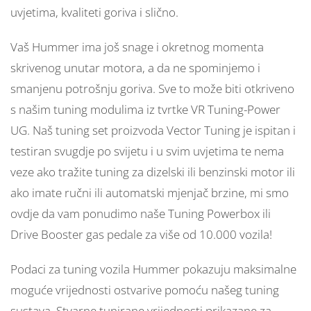
uvjetima, kvaliteti goriva i slično.
Vaš Hummer ima još snage i okretnog momenta
skrivenog unutar motora, a da ne spominjemo i
smanjenu potrošnju goriva. Sve to može biti otkriveno
s našim tuning modulima iz tvrtke VR Tuning-Power
UG. Naš tuning set proizvoda Vector Tuning je ispitan i
testiran svugdje po svijetu i u svim uvjetima te nema
veze ako tražite tuning za dizelski ili benzinski motor ili
ako imate ručni ili automatski mjenjač brzine, mi smo
ovdje da vam ponudimo naše Tuning Powerbox ili
Drive Booster gas pedale za više od 10.000 vozila!
Podaci za tuning vozila Hummer pokazuju maksimalne
moguće vrijednosti ostvarive pomoću našeg tuning
sustava. Stvarne tunirane vrijednosti prikazane za