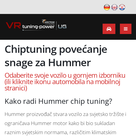
Chiptuning povećanje
snage za Hummer
Odaberite svoje vozilo u gornjem izborniku
(ili kliknite ikonu automobila na mobilnoj
stranici)
Kako radi Hummer chip tuning?
Hummer proizvođač stvara vozilo za svjetsko tržište i
ograničava Hummer motor kako bi bio sukladan
raznim svjetskim normama, različitim klimatskim