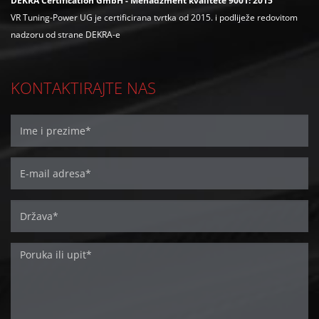
DEKRA Certification GmbH - Menadžment kvalitete 9001: 2015
VR Tuning-Power UG je certificirana tvrtka od 2015. i podliježe redovitom
nadzoru od strane DEKRA-e
KONTAKTIRAJTE NAS